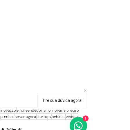
Tire sua dúvida agora!
inovação
empreendedorismo
inovar é preciso
1
preciso inovar agora
startups
bebidas
whisky