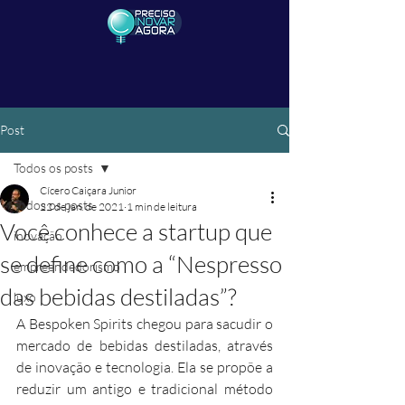
Post
Todos os posts
Cícero Caiçara Junior
Todos os posts
22 de jan. de 2021
1 min de leitura
Você conhece a startup que
inovação
se define como a “Nespresso
empreendedorismo
das bebidas destiladas”?
luxo
A Bespoken Spirits chegou para sacudir o 
mercado de bebidas destiladas, através 
de inovação e tecnologia. Ela se propõe a 
reduzir um antigo e tradicional método 